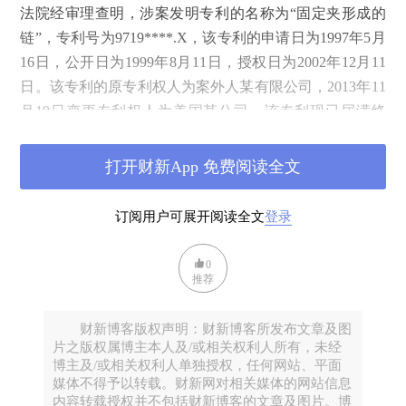
法院经审理查明，涉案发明专利的名称为“固定夹形成的
链”，专利号为9719****.X，该专利的申请日为1997年5月
16日，公开日为1999年8月11日，授权日为2002年12月11
日。该专利的原专利权人为案外人某有限公司，2013年11
月19日变更专利权人为美国某公司，该专利现已届满终
止。涉案专利权利要求1为：“一种固定夹链，用于带有一
个入口端和一个出口端的夹子—紧固机，该夹子—紧固机
打开财新App 免费阅读全文
具有一个细长的成行的带有所述出口端的储存架，适于放
置在与家具横杆垂直的地方，该细长的由片状金属固定夹
订阅用户可展开阅读全文
登录
形成的链包括一系列首尾相连地排成一行的单独的、相同
的固定夹，以便通过夹子—紧固机的储存架从垂直家具横
0
推荐
杆的方向被送入，每个夹子会被固定在所述家具的横杆
上，每个夹子包括一个平面基部，一个钩形端部，一个单
财新博客版权声明：财新博客所发布文章及图
独的位于每个钩形端部中的非金属垫片以及一根单独的柔
片之版权属博主本人及/或相关权利人所有，未经
性材料条带，该条带不形成垫片，而是固定在每个所述夹
博主及/或相关权利人单独授权，任何网站、平面
子上，以便使所述夹子链形成一个首尾相连的夹子链，从
媒体不得予以转载。财新网对相关媒体的网站信息
内容转载授权并不包括财新博客的文章及图片。博
而多个夹子紧固机可与家具的横杆垂直地设置，用以将夹