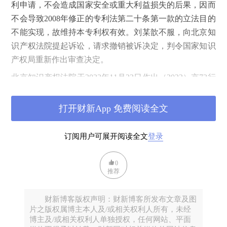
利申请，不会造成国家安全或重大利益损失的后果，因而
不会导致2008年修正的专利法第二十条第一款的立法目的
不能实现，故维持本专利权有效。刘某歆不服，向北京知
识产权法院提起诉讼，请求撤销被诉决定，判令国家知识
产权局重新作出审查决定。
北京知识产权法院于2023年11月23日作出（2022）京73行
初12868号行政判决：驳回刘某歆的诉讼请求。宣判后，
刘某歆不服，提起上诉。最高人民法院于2024年12月24日
打开财新App 免费阅读全文
作出（2024）最高法知行终135号行政判决：驳回上诉，
维持原判。
订阅用户可展开阅读全文
登录
裁判理由
0
本案的争议焦点为：本专利是否因专利权人将相同的技术
推荐
方案向我国台湾地区申请专利前未报经保密审查而无效。
《中华人民共和国专利法》（2008年修正）第四条规
财新博客版权声明：财新博客所发布文章及图
片之版权属博主本人及/或相关权利人所有，未经
定：“申请专利的发明创造涉及国家安全或者重大利益需
博主及/或相关权利人单独授权，任何网站、平面
要保密的，按照国家有关规定办理。”《中华人民共和国